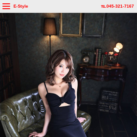
E-Style
℡.045-321-7167