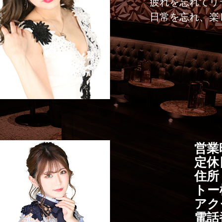
疲れを忘れてリ
日常を忘れ、楽
営業時
定休
住所
トー
アク
電話番