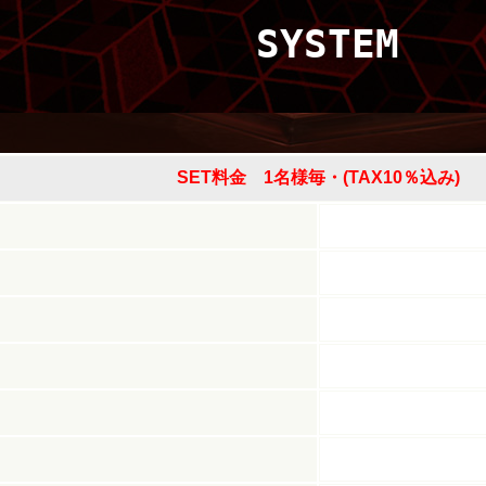
SYSTEM
SET料金 1名様毎・(TAX10％込み)