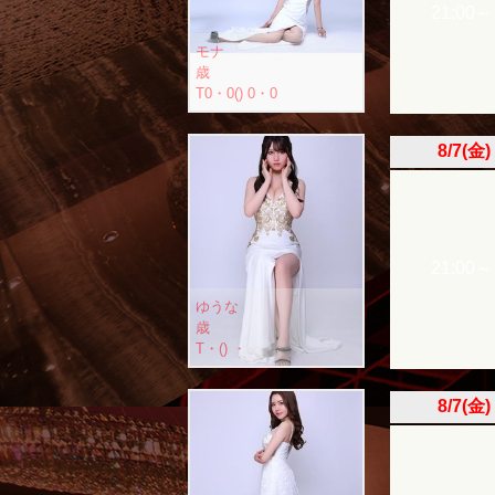
21:00～
モナ
歳
T0・0() 0・0
8/7(金)
21:00～
ゆうな
歳
T・() ・
8/7(金)