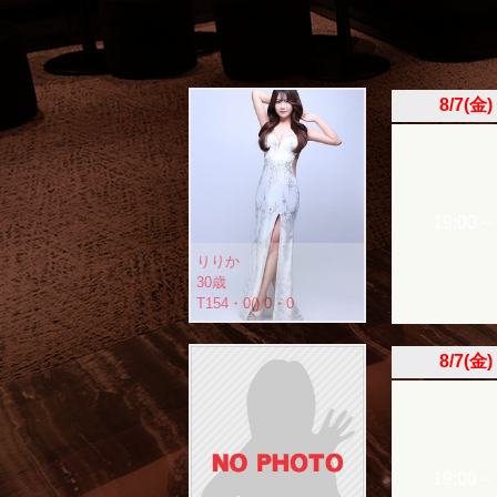
8/7(金)
19:00～
りりか
30歳
T154・0() 0・0
8/7(金)
19:00～