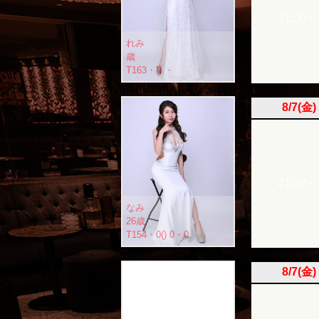
21:00～
れみ
歳
T163・() ・
8/7(金)
21:30～
なみ
26歳
T154・0() 0・0
8/7(金)