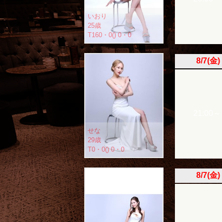
いおり
25歳
T160・0() 0・0
8/7(金)
21:00～
せな
29歳
T0・0() 0・0
8/7(金)