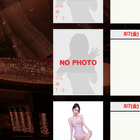
みゆ
歳
T・() ・
8/7(金)
20:00～
らん
歳
T・() ・
8/7(金)
20:00～