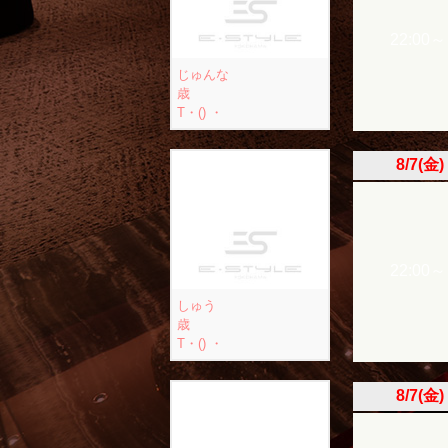
22:00～
じゅんな
歳
T・() ・
8/7(金)
22:00～
しゅう
歳
T・() ・
8/7(金)