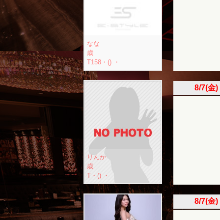
なな
歳
T158・() ・
8/7(金)
りんか
歳
T・() ・
8/7(金)